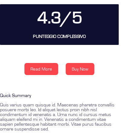
4.3/5
PUNTEGGIO COMPLESSIVO
Read More
Buy Now
Quick Summary
Quis varius quam quisque id. Maecenas pharetra convallis
posuere morbi leo. Id aliquet lectus proin nibh nisl
condimentum id venenatis a. Urna nunc id cursus metus
aliquam eleifend mi in. Venenatis a condimentum vitae
sapien pellentesque habitant morbi. Vitae purus faucibus
ornare suspendisse sed.