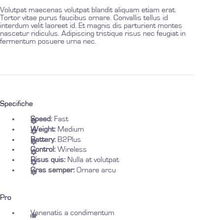
Volutpat maecenas volutpat blandit aliquam etiam erat.
Tortor vitae purus faucibus ornare. Convallis tellus id
interdum velit laoreet id. Et magnis dis parturient montes
nascetur ridiculus. Adipiscing tristique risus nec feugiat in
fermentum posuere urna nec.
Specifiche
Speed:
Fast
Weight:
Medium
Battery:
B2Plus
Control:
Wireless
Risus quis:
Nulla at volutpat
Cras semper:
Ornare arcu
Pro
Venenatis a condimentum