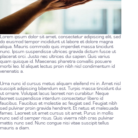
Lorem ipsum dolor sit amet, consectetur adipiscing elit, sed
do eiusmod tempor incididunt ut labore et dolore magna
aliqua. Mauris commodo quis imperdiet massa tincidunt
nunc. Ipsum suspendisse ultrices gravida dictum fusce ut
placerat orci. Justo nec ultrices dui sapien. Quis varius
quam quisque id. Maecenas pharetra convallis posuere
morbi leo. Id aliquet lectus proin nibh nisl condimentum id
venenatis a.
Urna nunc id cursus metus aliquam eleifend mi in. Amet nisl
suscipit adipiscing bibendum est. Turpis massa tincidunt dui
ut ornare. Volutpat lacus laoreet non curabitur. Neque
laoreet suspendisse interdum consectetur libero id
faucibus. Faucibus et molestie ac feugiat sed. Feugiat nibh
sed pulvinar proin gravida hendrerit. Et netus et malesuada
fames. Laoreet sit amet cursus sit amet. Purus in mollis
nunc sed id semper risus. Quis viverra nibh cras pulvinar
mattis nunc sed. Nunc congue nisi vitae suscipit tellus
mauris a diam.