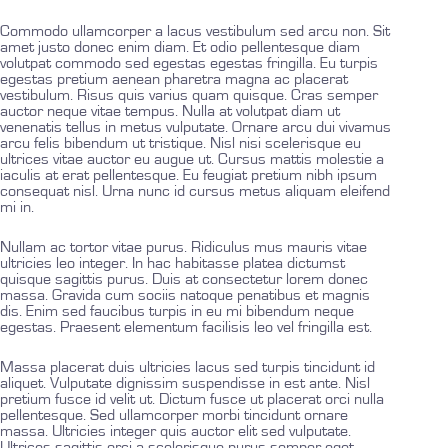
Commodo ullamcorper a lacus vestibulum sed arcu non. Sit
amet justo donec enim diam. Et odio pellentesque diam
volutpat commodo sed egestas egestas fringilla. Eu turpis
egestas pretium aenean pharetra magna ac placerat
vestibulum. Risus quis varius quam quisque. Cras semper
auctor neque vitae tempus. Nulla at volutpat diam ut
venenatis tellus in metus vulputate. Ornare arcu dui vivamus
arcu felis bibendum ut tristique. Nisl nisi scelerisque eu
ultrices vitae auctor eu augue ut. Cursus mattis molestie a
iaculis at erat pellentesque. Eu feugiat pretium nibh ipsum
consequat nisl. Urna nunc id cursus metus aliquam eleifend
mi in.
Nullam ac tortor vitae purus. Ridiculus mus mauris vitae
ultricies leo integer. In hac habitasse platea dictumst
quisque sagittis purus. Duis at consectetur lorem donec
massa. Gravida cum sociis natoque penatibus et magnis
dis. Enim sed faucibus turpis in eu mi bibendum neque
egestas. Praesent elementum facilisis leo vel fringilla est.
Massa placerat duis ultricies lacus sed turpis tincidunt id
aliquet. Vulputate dignissim suspendisse in est ante. Nisl
pretium fusce id velit ut. Dictum fusce ut placerat orci nulla
pellentesque. Sed ullamcorper morbi tincidunt ornare
massa. Ultricies integer quis auctor elit sed vulputate.
Ultrices sagittis orci a scelerisque purus semper eget.