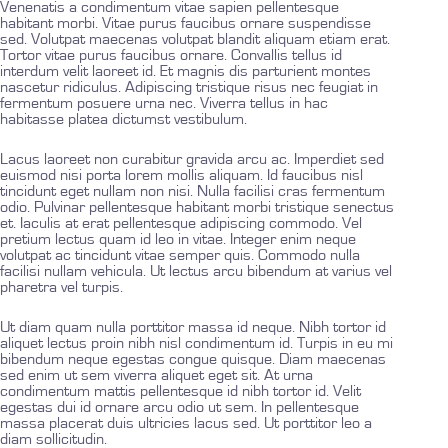
Venenatis a condimentum vitae sapien pellentesque
habitant morbi. Vitae purus faucibus ornare suspendisse
sed. Volutpat maecenas volutpat blandit aliquam etiam erat.
Tortor vitae purus faucibus ornare. Convallis tellus id
interdum velit laoreet id. Et magnis dis parturient montes
nascetur ridiculus. Adipiscing tristique risus nec feugiat in
fermentum posuere urna nec. Viverra tellus in hac
habitasse platea dictumst vestibulum.
Lacus laoreet non curabitur gravida arcu ac. Imperdiet sed
euismod nisi porta lorem mollis aliquam. Id faucibus nisl
tincidunt eget nullam non nisi. Nulla facilisi cras fermentum
odio. Pulvinar pellentesque habitant morbi tristique senectus
et. Iaculis at erat pellentesque adipiscing commodo. Vel
pretium lectus quam id leo in vitae. Integer enim neque
volutpat ac tincidunt vitae semper quis. Commodo nulla
facilisi nullam vehicula. Ut lectus arcu bibendum at varius vel
pharetra vel turpis.
Ut diam quam nulla porttitor massa id neque. Nibh tortor id
aliquet lectus proin nibh nisl condimentum id. Turpis in eu mi
bibendum neque egestas congue quisque. Diam maecenas
sed enim ut sem viverra aliquet eget sit. At urna
condimentum mattis pellentesque id nibh tortor id. Velit
egestas dui id ornare arcu odio ut sem. In pellentesque
massa placerat duis ultricies lacus sed. Ut porttitor leo a
diam sollicitudin.