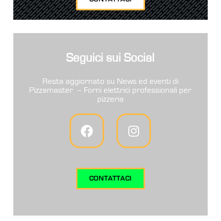
Seguici sui Social
Resta aggiornato su News ed eventi di
Pizzamaster – Forni elettrici professionali per
pizzeria
CONTATTACI