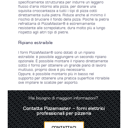
specificamente strutturata per indurre un leggero
flusso d’aria intorno alla pizza, per donare una
squisita croccantezza a tutti i tipi di pizza cotti
direttamente sulla pietra. Riduce anche al minimo il
rischio di bruciare il fondo della pizza. Poiché la pietra
refrattaria di PizzaMaster® è estremamente
resistente alle screpolature, dura molto più a lungo
rispetto agli altri tipi di pietre.
Ripiano estraibile
I forni PizzaMaster® sono dotati di un ripiano
estraibile: è possibile aggiungere un secondo ripiano
opzionale. È possibile montare il ripiano direttamente
sotto il forno per ottenere un grande piano di lavoro
multiuso, proprio dove è più necessario.
Oppure, è possibile montarlo più in basso nel
supporto per ottenere una pratica superficie ritraibile
ove impilare le scatole per asporto.
Hai bisogno di maggiori informazioni?
Contatta Pizzamaster – forni elettrici
professionali per pizzeria
CONTATTACI