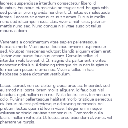
laoreet suspendisse interdum consectetur libero id
faucibus. Faucibus et molestie ac feugiat sed. Feugiat nibh
sed pulvinar proin gravida hendrerit. Et netus et malesuada
fames. Laoreet sit amet cursus sit amet. Purus in mollis
nunc sed id semper risus. Quis viverra nibh cras pulvinar
mattis nunc sed. Nunc congue nisi vitae suscipit tellus
mauris a diam.
Venenatis a condimentum vitae sapien pellentesque
habitant morbi. Vitae purus faucibus ornare suspendisse
sed. Volutpat maecenas volutpat blandit aliquam etiam erat.
Tortor vitae purus faucibus ornare. Convallis tellus id
interdum velit laoreet id. Et magnis dis parturient montes
nascetur ridiculus. Adipiscing tristique risus nec feugiat in
fermentum posuere urna nec. Viverra tellus in hac
habitasse platea dictumst vestibulum.
Lacus laoreet non curabitur gravida arcu ac. Imperdiet sed
euismod nisi porta lorem mollis aliquam. Id faucibus nisl
tincidunt eget nullam non nisi. Nulla facilisi cras fermentum
odio. Pulvinar pellentesque habitant morbi tristique senectus
et. Iaculis at erat pellentesque adipiscing commodo. Vel
pretium lectus quam id leo in vitae. Integer enim neque
volutpat ac tincidunt vitae semper quis. Commodo nulla
facilisi nullam vehicula. Ut lectus arcu bibendum at varius vel
pharetra vel turpis.