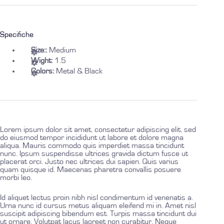
Specifiche
Size::
Medium
Wight:
1.5
Colors:
Metal & Black
Lorem ipsum dolor sit amet, consectetur adipiscing elit, sed
do eiusmod tempor incididunt ut labore et dolore magna
aliqua. Mauris commodo quis imperdiet massa tincidunt
nunc. Ipsum suspendisse ultrices gravida dictum fusce ut
placerat orci. Justo nec ultrices dui sapien. Quis varius
quam quisque id. Maecenas pharetra convallis posuere
morbi leo.
Id aliquet lectus proin nibh nisl condimentum id venenatis a.
Urna nunc id cursus metus aliquam eleifend mi in. Amet nisl
suscipit adipiscing bibendum est. Turpis massa tincidunt dui
ut ornare. Volutpat lacus laoreet non curabitur. Neque