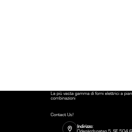
La più vasta gamma di forni elettrici a pi
combinazioni
Contact Us!
Indirizzo:
Ödegärdsgatan 5, SE 504 