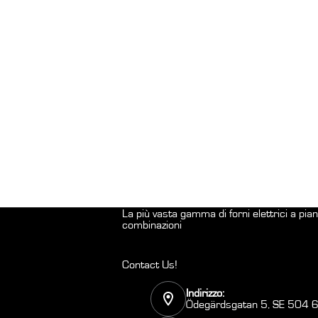
La più vasta gamma di forni elettrici a pi
combinazioni
Contact Us!
Indirizzo:
Ödegärdsgatan 5, SE 504 