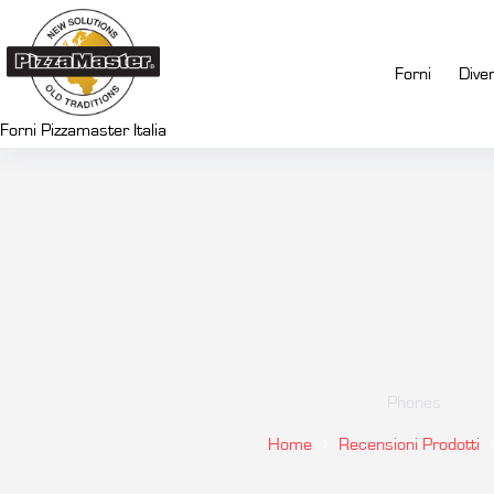
Salta
al
contenuto
Forni
Dive
Forni Pizzamaster Italia
Phones
Home
Recensioni Prodotti